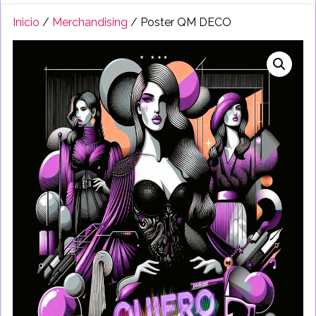
Inicio
/
Merchandising
/ Poster QM DECO