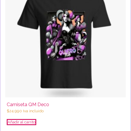
Camiseta QM Deco
$
24.990
Iva incluido
Añadir al carrito