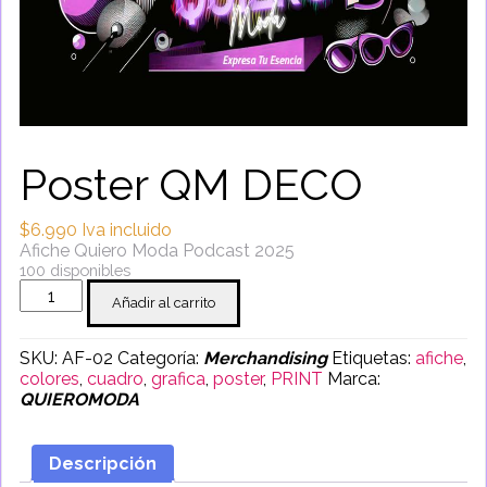
Poster QM DECO
$
6.990
Iva incluido
Afiche Quiero Moda Podcast 2025
100 disponibles
Poster
Añadir al carrito
QM
DECO
cantidad
SKU:
AF-02
Categoría:
Merchandising
Etiquetas:
afiche
,
colores
,
cuadro
,
grafica
,
poster
,
PRINT
Marca:
QUIEROMODA
Descripción